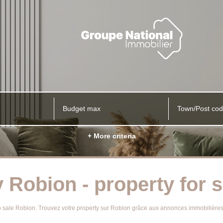
Town/Post co
+ More criteria
 Robion - property for 
y to sale Robion. Trouvez votre property sur Robion grâce aux annonces immobil