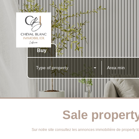
Buy
Type of property
Sale property
Sur notre site consultez les annonces immobilière de propert