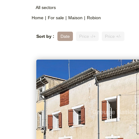
All sectors
Home
For sale
Maison
Robion
Sort by :
Date
Price -/+
Price +/-