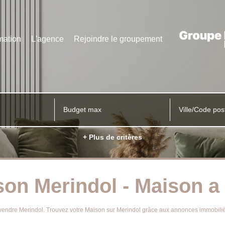
mation
L'agence
Rejoindre le groupement
Ville/Code pos
+ Plus de critères
son Merindol - Maison a
 à vendre Merindol. Trouvez votre Maison sur Merindol grâce aux annonces immo