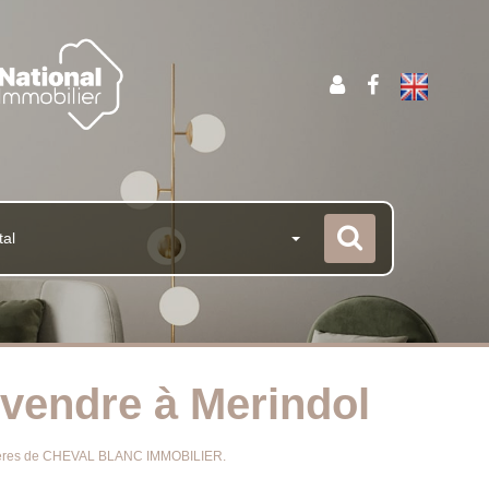
tal
 vendre à Merindol
bilières de CHEVAL BLANC IMMOBILIER.