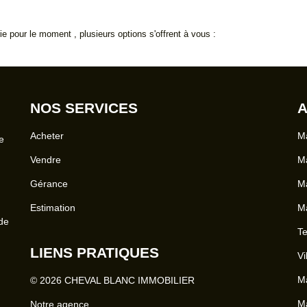
 pour le moment , plusieurs options s'offrent à vous :
NOS SERVICES
A
Acheter
Ma
e
Vendre
Ma
Gérance
Ma
Estimation
Ma
 de
Te
LIENS PRATIQUES
Vi
Ma
© 2026 CHEVAL BLANC IMMOBILIER
Ma
Notre agence