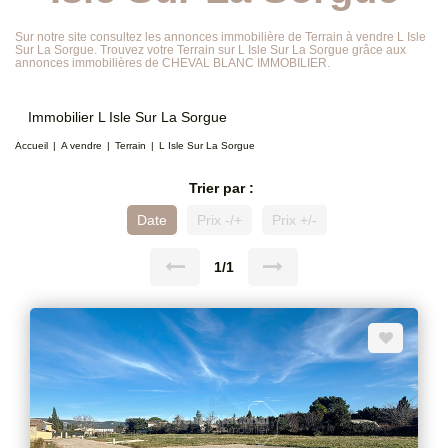
Sur notre site consultez les annonces immobilière de Terrain à vendre L Isle
Sur La Sorgue. Trouvez votre Terrain sur L Isle Sur La Sorgue grâce aux
annonces immobilières de CHEVAL BLANC IMMOBILIER.
Immobilier L Isle Sur La Sorgue
Accueil
A vendre
Terrain
L Isle Sur La Sorgue
Trier par :
Date
Prix -/+
Prix +/-
1/1