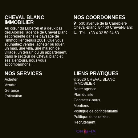
seulement 6 lots. N'attendez plus pour réaliser votre projet
immobilier. Pour plus d'informations ou pour organiser une
visite, contactez-nous. Les informations sur les risques
CHEVAL BLANC
NOS COORDONNÉES
auxquels ce bien est exposé sont disponibles sur le site
IMMOBILIER
530 avenue de la Canebiere
Cheval-Blanc, 84460 Cheval-Blanc
Géorisques : www. georisques.gouv.fr Honoraires à la
Au cœur du Luberon et à deux pas
des Alpilles l'agence de Cheval Blanc
Tél. : +33 4 32 50 24 63
charge du vendeur
est présente dans le paysage de
l'immobilier depuis 2001. Que vous
souhaitiez vendre, acheter ou louer,
un mas, une villa, une maison de
village, un terrain ou un appartement,
dans le secteur de Cheval blanc et
ses alentours, nous vous
accompagnons...
NOS SERVICES
LIENS PRATIQUES
Acheter
© 2026 CHEVAL BLANC
IMMOBILIER
Vendre
Notre agence
Gérance
Plan du site
Estimation
Contactez-nous
Mentions
Politique de confidentialité
Politique des cookies
Recrutement