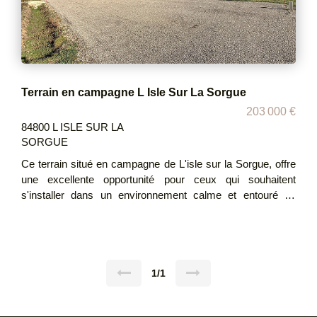
Terrain en campagne L Isle Sur La Sorgue
203 000 €
84800 L ISLE SUR LA
SORGUE
Ce terrain situé en campagne de L'isle sur la Sorgue, offre
une excellente opportunité pour ceux qui souhaitent
s'installer dans un environnement calme et entouré de
nature. Situé en campagne, vous êtes à quelques minutes
à pied des commerces de proximité, du marché agricole
ainsi que de l'école. Si vous souhaitez découvrir les
environs sachez que vous êtes à 5 min en voiture du
centre de L'Isle sur la Sorgue et du village de Lagnes, ainsi
1/1
qu'à 10 min de Fontaine de Vaucluse. Le terrain est libre
constructeur, et fait partie d'un petit lotissement de