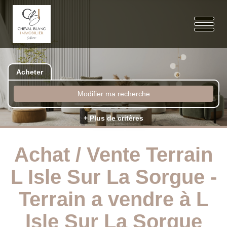
Acheter
Modifier ma recherche
+ Plus de critères
Achat / Vente Terrain
L Isle Sur La Sorgue -
Terrain a vendre à L
Isle Sur La Sorgue