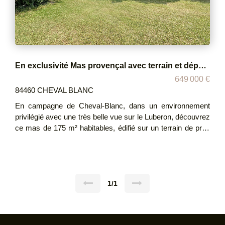
En exclusivité Mas provençal avec terrain et dépendances
649 000 €
84460 CHEVAL BLANC
En campagne de Cheval-Blanc, dans un environnement
privilégié avec une très belle vue sur le Luberon, découvrez
ce mas de 175 m² habitables, édifié sur un terrain de près
de 7454m². En complément, un hangar de 370 m², équipé
d'une chambre froide de 50 m², implanté sur un terrain
attenant de 2083 m². Charpente métallique. (possibilité de
n'acheter que le mas) La maison principale se compose
d'un grand séjour lumineux, d'une cuisine spacieuse, de
1/1
deux chambres, d'un bureau (qui était anciennement la
3ème chambres que l'on peut recloisonner)) ainsi que d'un
grand garage avec grenier. Pompe à chaleur, charpente