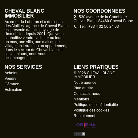
bois traditionnelle, eau de ville, eau de canal et forage,
menuiseries en aluminium double vitrage. Quelques
CHEVAL BLANC
NOS COORDONNÉES
travaux de rafraîchissement restent à prévoir pour mettre le
IMMOBILIER
530 avenue de la Canebiere
Cheval-Blanc, 84460 Cheval-Blanc
bien au goût du jour. Un bien rare à la vente, offrant de
Au cœur du Luberon et à deux pas
des Alpilles l'agence de Cheval Blanc
Tél. : +33 4 32 50 24 63
nombreuses possibilités : résidence principale, activité
est présente dans le paysage de
l'immobilier depuis 2001. Que vous
agricole, artisanale . Honoraires à l a charge du vendeur
souhaitiez vendre, acheter ou louer,
DPE : D GES : D Montant estimé des dépenses annuelles
un mas, une villa, une maison de
village, un terrain ou un appartement,
d'énergie pour un usage standard : entre 2240€ et 3070 €.
dans le secteur de Cheval blanc et
ses alentours, nous vous
Prix moyens des énergies indexés au 1er janvier 2021.
accompagnons...
DPE réalisé le 29/06/2023.
NOS SERVICES
LIENS PRATIQUES
Acheter
© 2026 CHEVAL BLANC
IMMOBILIER
Vendre
Notre agence
Gérance
Plan du site
Estimation
Contactez-nous
Mentions
Politique de confidentialité
Politique des cookies
Recrutement