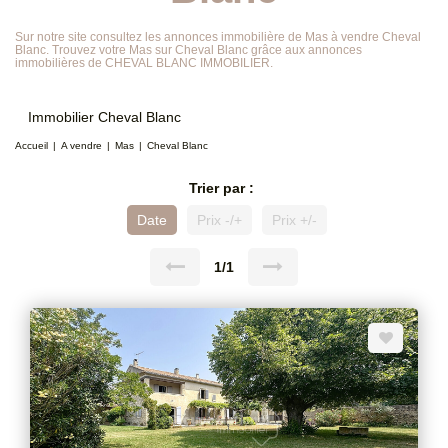
Sur notre site consultez les annonces immobilière de Mas à vendre Cheval
Blanc. Trouvez votre Mas sur Cheval Blanc grâce aux annonces
immobilières de CHEVAL BLANC IMMOBILIER.
Immobilier Cheval Blanc
Accueil
A vendre
Mas
Cheval Blanc
Trier par :
Date
Prix -/+
Prix +/-
1/1