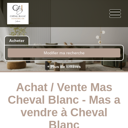
Acheter
Modifier ma recherche
+ Plus de critères
Achat / Vente Mas
Cheval Blanc - Mas a
vendre à Cheval
Blanc