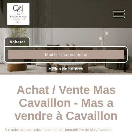
Acheter
Modifier ma recherche
+ Plus de critères
Achat / Vente Mas
Cavaillon - Mas a
vendre à Cavaillon
Sur notre site consultez les annonces immobilière de Mas à vendre