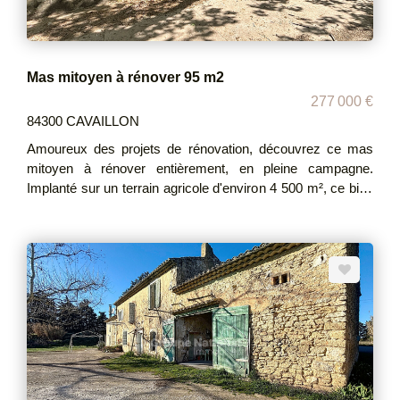
Mas mitoyen à rénover 95 m2
277 000 €
84300 CAVAILLON
Amoureux des projets de rénovation, découvrez ce mas
mitoyen à rénover entièrement, en pleine campagne.
Implanté sur un terrain agricole d'environ 4 500 m², ce bien
développe une surface habitable d'environ 95 m²
comprenant actuellement deux chambres. La bâtisse
dispose d'un plancher béton, permettant d'envisager une
surélévation selon vos projets et les autorisations en
vigueur. Vous bénéficierez également d'un vaste hangar
agricole d'environ 150 m², idéal pour du stockage, un atelier
ou une activité agricole. Honoraires à la charge du vendeur
non soumis au DPE Les informations sur les risques
auxquels ce bien est exposé sont disponibles sur le site
Géorisques : www. georisques.gouv.fr