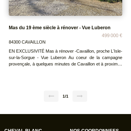
Mas du 19 ème siècle à rénover - Vue Luberon
499 000 €
84300 CAVAILLON
EN EXCLUSIVITÉ Mas à rénover -Cavaillon, proche L'Isle-
sur-la-Sorgue - Vue Luberon Au coeur de la campagne
provençale, à quelques minutes de Cavaillon et à proximité
immédiate de L'Isle-sur-la-Sorgue, authentique mas à
rénover offrant un très beau potentiel. Implanté en pleine
nature, dans un environnement calme, ce bien bénéficie
d'une magnifique vue dégagée sur le Luberon. Le mas
développe une surface de plancher d'environ 230 m²,
1/1
permettant d'envisager un projet ambitieux de restauration
et de réaménagement selon vos envies. Le cachet de
l'ancien, le volume des espaces et l'emplacement privilégié
en font une véritable opportunité pour les amoureux de la
pierre et de la Provence. La propriété s'étend sur un terrain
CHEVAL BLANC
NOS COORDONNÉES