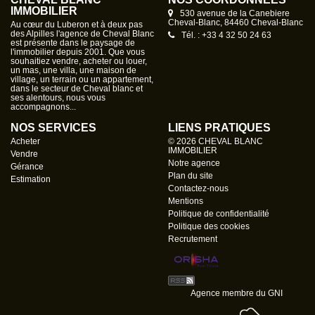
d'environ 8 000 m², offrant un bel espace extérieur, avec la
IMMOBILIER
530 avenue de la Canebiere
Cheval-Blanc, 84460 Cheval-Blanc
possibilité d'acquérir en complément des terres agricoles
Au cœur du Luberon et à deux pas
des Alpilles l'agence de Cheval Blanc
Tél. : +33 4 32 50 24 63
attenantes, selon projet et besoins. L'ensemble du bien
est présente dans le paysage de
l'immobilier depuis 2001. Que vous
nécessite des travaux de rénovation. À noter qu'une partie
souhaitiez vendre, acheter ou louer,
des travaux structurels a déjà été effectuée, avec la
un mas, une villa, une maison de
village, un terrain ou un appartement,
réalisation partielle du plancher en béton au niveau du
dans le secteur de Cheval blanc et
ses alentours, nous vous
premier étage. Des démarches de régularisation auprès
accompagnons...
des services d'urbanisme sont également à prévoir, ce qui
NOS SERVICES
LIENS PRATIQUES
permettra de valoriser pleinement le potentiel du bien. Pour
Acheter
© 2026 CHEVAL BLANC
plus d'informations ou pour organiser une visite, n'hésitez
IMMOBILIER
Vendre
pas à nous contacter ! Non soumis au DPE Les
Notre agence
Gérance
Plan du site
informations sur les risques auxquels ce bien est exposé
Estimation
Contactez-nous
sont disponibles sur le site Géorisques : www.
Mentions
georisques.gouv.fr Honoraires à la charge du vendeur .
Politique de confidentialité
Politique des cookies
Recrutement
Agence membre du GNI