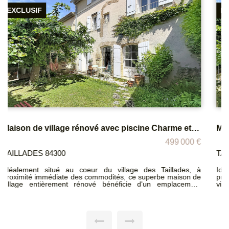
EXCLUSIF
Maison de village rénové avec piscine Charme et prestations de qualité
499 000 €
TAILLADES 84300
Idéalement situé au coeur du village des Taillades, à
proximité immédiate des commodités, ce superbe maison de
village entièrement rénové bénéficie d'un emplacement
privilégié, alliant praticité et qualité de vie. Vous profiterez
d'un environnement particulièrement calme, sans nuisances
sonores. Dès l'entrée, vous découvrirez une rénovation de
qualité mettant en valeur de magnifiques matériaux anciens
et nobles : pierre apparente, travertin au sol, cuisine en
chêne massif? Un subtil mélange entre cachet d'antan et