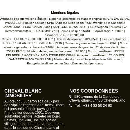
confort moderne. Développant environ 110 m² habitables sur
trois niveaux, la maison se compose de : Au rez-de-
chaussée : Une belle cuisine / salle à manger conviviale Un
Mentions légales
espace salon chaleureux Un WC indépendant Au premier
étage : Deux belles chambres Une salle de bain ? Un grand
Affichage des informations légales : L'agence détentrice du mandat original est CHEVAL BLANC
palier pouvant accueillir un espace bureau ou détente Au
IMMOBILIER | Raison sociale : SPID | Adresse siège social : 530 avenue de la Canebiere
deuxième étage : ? Une mezzanine pleine de charme Une
Cheval-Blanc - 84460 Cheval-Blanc | Siret : 43381126200016 | RCS : Avignon | Numero TVA
chambre mansardée Une salle d'eau À l'extérieur, vous
Intracommunautaire : FR27433811262 | Forme juridique : SARL | Capital social : 8000 € |
profiterez d'un agréable espace détente avec une piscine
Assurance RCP : 105708080 |
coque chauffée de 4,50 m x 2,40 m, équipée d'une pompe à
Carte T : CPI 8401 2018 000 028 432 | Date de délivrance : 2024-05-10 | Lieu de délivrance :
chaleur. Côté prestations : Toiture refaite en 2017
46 COURS JEAN JAURES 84000 AVIGNON | Caisse de garantie financière : SOCAF. | N° de
Menuiseries double vitrage bois et PVC Eau du canal
caisse de garantie : adherent n°14866 | Adresse caisse de garantie : 26 Avenue de Suffren -
Rénovation récente Matériaux de qualité et finitions soignées
75015 PARIS | Montant de la garantie financière : 110 000 | Nom du médiateur : EDITH
Ce bien rare allie parfaitement authenticité, confort et
DELBREIL SIKORZINSKI MEDIATEUR PRO CPMN | Adresse du médiateur : 23 COURS
caractère, idéal pour les amoureux de belles pierres à la
GAMBETTA 84300 CAVAILLON | Adresse du site :
www.chevalblanc-immobilier.com
|
recherche d'un bien de charme, prêt à vivre. Un véritable
Entreprise juridiquement et financièrement indépendante
coup de coeur à découvrir sans tarder. DPE : E Montant
estimé des dépenses annuelles d'énergie pour un usage
standard : entre 2160 € et 2990 €. Prix moyens des énergies
indexés SUR LES ANNÉES 2021,2022,2023 (abonnements
compris) Les informations sur les risques auxquels ce bien
est exposé sont disponibles sur le site Géorisques : www.
CHEVAL BLANC
NOS COORDONNÉES
georisques.gouv.fr Honoraires à la charge du vendeur
IMMOBILIER
530 avenue de la Canebiere
Cheval-Blanc, 84460 Cheval-Blanc
Au cœur du Luberon et à deux pas
des Alpilles l'agence de Cheval Blanc
Tél. : +33 4 32 50 24 63
est présente dans le paysage de
l'immobilier depuis 2001. Que vous
souhaitiez vendre, acheter ou louer,
un mas, une villa, une maison de
village, un terrain ou un appartement,
dans le secteur de Cheval blanc et