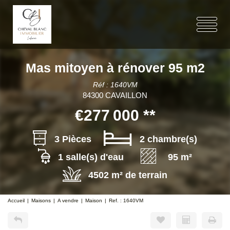
Mas mitoyen à rénover 95 m2
Réf : 1640VM
84300 CAVAILLON
€277 000
**
3 Pièces
2 chambre(s)
1 salle(s) d'eau
95 m²
4502 m² de terrain
Accueil
Maisons
A vendre
Maison
Ref. : 1640VM