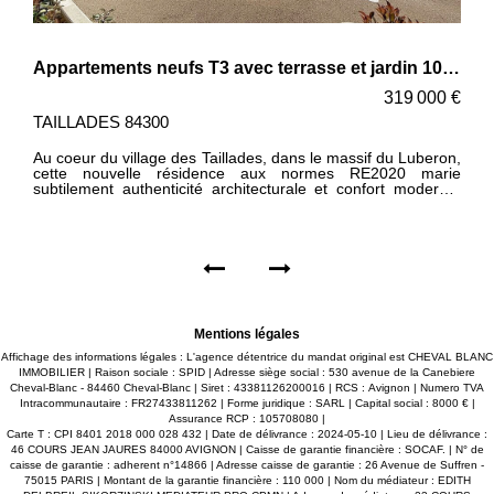
Appartements neufs T3 avec terrasse 10 m² 125 m² de jardin - Village des Taillades
319 000 €
TAILLADES 84300
Au coeur du village des Taillades, dans le massif du Luberon,
cette résidence aux normes RE2020 marie subtilement
authenticité architecturale et confort moderne. Cet
appartement de 68,9 m² comprenant une pièce de vie de 29
m² avec cuisine ouverte (non comprise), un hall d'entrée et
un dégagement desservant l'espace nuit : une chambre de
12,5 m², une chambre de 10 m² côté terrasse, une salle
d'eau de 5,1 m² et un WC suspendu indépendant. Des
matériaux nobles et durables, un soin particulier a été porté
à la sélection des matériaux, choisis pour leur pérennité et
leur harmonie avec l'environnement local : Sols en grès effet
pierre Salles de bain revêtues de carrelage sol et mur Portes
Mentions légales
intérieures pleines en bois Menuiseries aluminium à double
vitrage, conformes aux normes thermiques en vigueur
Affichage des informations légales : L'agence détentrice du mandat original est CHEVAL BLANC
Chauffage gainable (réglage possible pièce par pièce), Vous
IMMOBILIER | Raison sociale : SPID | Adresse siège social : 530 avenue de la Canebiere
profitez également d'une terrasse de 10 m² avec jardin
Cheval-Blanc - 84460 Cheval-Blanc | Siret : 43381126200016 | RCS : Avignon | Numero TVA
privatif de 125 m² et de deux places de stationnement dans
Intracommunautaire : FR27433811262 | Forme juridique : SARL | Capital social : 8000 € |
un parking sécurisé. Conçue pour être une résidence
Assurance RCP : 105708080 |
intimiste haut standing, elle allie tranquillité et discrétion
Carte T : CPI 8401 2018 000 028 432 | Date de délivrance : 2024-05-10 | Lieu de délivrance :
(copropriété de petite taille) Elle se compose de deux
46 COURS JEAN JAURES 84000 AVIGNON | Caisse de garantie financière : SOCAF. | N° de
bâtiments élégants en R+1, uniquement des logements
caisse de garantie : adherent n°14866 | Adresse caisse de garantie : 26 Avenue de Suffren -
privés. Le premier bâtiment accueille 6 appartements, tandis
75015 PARIS | Montant de la garantie financière : 110 000 | Nom du médiateur : EDITH