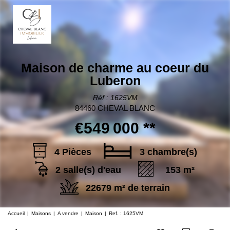
Maison de charme au coeur du
Luberon
Réf : 1625VM
84460 CHEVAL BLANC
€549 000
**
4 Pièces
3 chambre(s)
2 salle(s) d'eau
153 m²
22679 m² de terrain
Accueil
Maisons
A vendre
Maison
Ref. : 1625VM