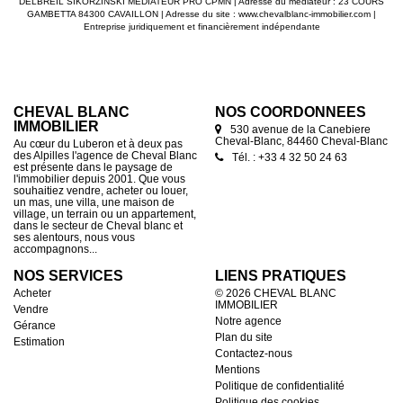
que le second en comprend 4 seulement, soit un total de 10
DELBREIL SIKORZINSKI MEDIATEUR PRO CPMN | Adresse du médiateur : 23 COURS
logements T3 et T4 avec 2 ou 3 places de stationnement
GAMBETTA 84300 CAVAILLON | Adresse du site :
www.chevalblanc-immobilier.com
|
sécurisées, et privées pour plus de sérénité. Cette exigence
Entreprise juridiquement et financièrement indépendante
de qualité s'inscrit dans une volonté de créer un cadre de vie
durable, en parfaite cohérence avec l'élégance du village et
les paysages du Luberon. Prestations et atouts : Résidence
sécurisée et à taille humaine Espaces extérieurs privatifs
pour chaque appartement Stationnements privatifs sécurisés
Matériaux nobles et finitions haut de gamme Frais de notaire
CHEVAL BLANC
NOS COORDONNÉES
réduits Éligibilité au prêt à taux zéro (sous conditions) PTZ
IMMOBILIER
Nichée dans un environnement privilégié, elle profite d'un
530 avenue de la Canebiere
emplacement stratégique : à seulement quelques minutes de
Cheval-Blanc, 84460 Cheval-Blanc
Au cœur du Luberon et à deux pas
l'autoroute et à 45 minutes d'Avignon ou d'Aix-en-Provence.
des Alpilles l'agence de Cheval Blanc
Tél. : +33 4 32 50 24 63
(Honoraires à la charge du vendeur) 10 lots d'appartements
est présente dans le paysage de
24 lots de stationnements Carrez : 67,9 m² D'AUTRES
l'immobilier depuis 2001. Que vous
souhaitiez vendre, acheter ou louer,
APPARTEMENTS SONT ÉGALEMENT DISPONIBLES À LA
un mas, une villa, une maison de
VENTE, POUR PLUS D'INFORMATIONS, OU POUR
village, un terrain ou un appartement,
RECEVOIR UN DOSSIER COMPLET CONTACTEZ NOUS !
dans le secteur de Cheval blanc et
DPE A Les informations sur les risques auxquels ce bien est
ses alentours, nous vous
exposé sont disponibles sur le site Géorisques : www.
accompagnons...
georisques.gouv.fr Certains visuels sont des projections
d'aménagement réalisées par intelligence artificielle,
NOS SERVICES
LIENS PRATIQUES
destinées à illustrer le potentiel du bien. Images non
contractuelles mentionné sur l'image
Acheter
© 2026 CHEVAL BLANC
IMMOBILIER
Vendre
Notre agence
Gérance
Plan du site
Estimation
Contactez-nous
Mentions
Politique de confidentialité
Politique des cookies