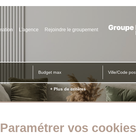
mation
L'agence
Rejoindre le groupement
Ville/Code pos
+ Plus de critères
Paramétrer vos cookie