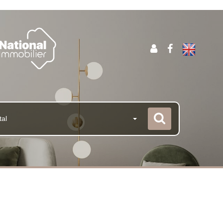
tal
s