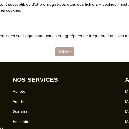
sont susceptibles d'être enregistrées dans des fichiers « cookies » insta
ces cookies.
er des statistiques anonymes et aggrégées de fréquentation utiles à l
Valider
NOS SERVICES
A
Acheter
Ma
e
Vendre
Ma
Gérance
Ma
Estimation
Ma
 de