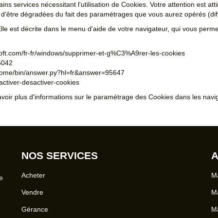
ins services nécessitant l'utilisation de Cookies. Votre attention est att
nt d'être dégradées du fait des paramétrages que vous aurez opérés (diff
Elle est décrite dans le menu d'aide de votre navigateur, qui vous perm
soft.com/fr-fr/windows/supprimer-et-g%C3%A9rer-les-cookies
5042
hrome/bin/answer.py?hl=fr&answer=95647
/activer-desactiver-cookies
 avoir plus d'informations sur le paramétrage des Cookies dans les navi
NOS SERVICES
A
Acheter
Ma
e
Vendre
Ma
Gérance
Ma