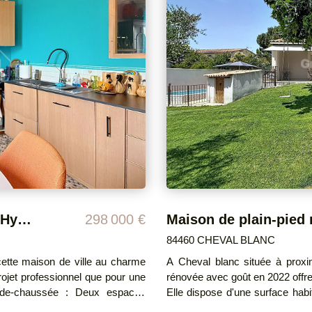
Avec son entrée totalement ind
ouverte de 39 m², de trois c
buanderie. Ce second logement offre de belles possibilités : location saisonnière,
gîte ou hébergement familial. À l'extérieur, vous profiterez d'un terrain joliment
arboré avec de nombreuses esse
x 3 m), ainsi que de deux entré
technique : Menuiseries PVC d
visiophone Deux compteurs d
septique commune Isolation des combles r
pied du Luberon, alliant calme, confort et pot
vendeur DPE : GES : Montant estimé des dépenses annuelles d'énergie pour un
usage standard : entre € et €. Prix moyens des énergies indexés sur les années
2021,2022,2023 (abonnements c
Maison de ville avec commerces * Hyper centre * Bien rare et atypique !
298 000 €
84460 CHEVAL BLANC
 cette maison de ville au charme
A Cheval blanc située à proxim
projet professionnel que pour une
rénovée avec goût en 2022 offr
Elle dispose d'une surface hab
ces), avec bureaux, offrant une
987 m², parfaitement aménagé a