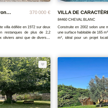
Exclusivité CHEVAL BLANC - Environnement privilégié avec vue dégagée
370 000 €
84460 CHEVAL BLANC
 villa édifiée en 1972 sur deux
Construite en 2002 selon une mét
 en restanques de plus de 2,2
une surface habitable de 165 m
 oliviers ainsi que de diverses
m², idéal pour un projet locatif o
principale se compose de 4 ch
eurs pièces annexes, laissant
d'eau et WC, offrant un confort
s besoins. À l'étage, la
bureau, ainsi qu'une spacieuse cui
cuisine de 18 m², d'un séjour
particulièrement lumineux et d'
er/buanderie, d'une salle d'eau
poêle à bois, créant une atmosphère ch
terrain soigneusement aménagé
 sur la nature, ainsi qu'un abri
roulant électrique, ainsi que 
construction. Côté équipements, le bien dispose de la climatisation, de l'eau de
iseries bois simple vitrage (hors
ville, d'un forage et est raccordé
annexes viennent compléter ce bien aux
té. Honoraires à la
estimé des dépenses annuelles d'én
2588€. Prix moyens des éne
(abonnements compris) Les inf