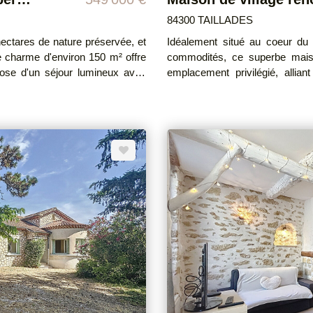
84300 TAILLADES
ectares de nature préservée, et
Idéalement situé au coeur du 
e charme d'environ 150 m² offre
commodités, ce superbe maison de village entièrement rénové bénéfi
emplacement privilégié, alliant
e 3 chambres et d'un studio
environnement particulièrement cal
vous découvrirez une rénovati
d'oliviers, complète ce lieu.
matériaux anciens et nobles : p
massif? Un subtil mélange entre cachet d'antan et confort moderne. Développant
environ 110 m² habitables sur trois 
chaussée : Une belle cuisin
0€. Prix moyens des énergies
chaleureux Un WC indépendant Au premier étage : Deux belles chambres
mpris) DPE réalisé le
salle de bain ? Un grand palier 
deuxième étage : ? Une mezz
es.gouv.fr
Une salle d'eau À l'extérieur, vous profiterez d'un agréable espace détente avec
une piscine coque chauffée de
Côté prestations : Toiture refa
Eau du canal Rénovation récente Mat
rare allie parfaitement authentic
belles pierres à la recherche d'un bien 