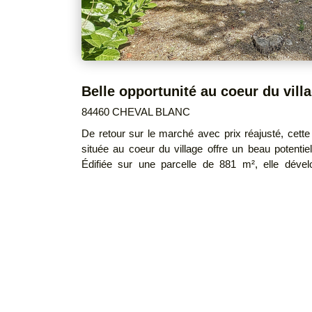
84460 CHEVAL BLANC
De retour sur le marché avec prix réajusté, cette
située au coeur du village offre un beau potentie
Édifiée sur une parcelle de 881 m², elle déve
habitable d'environ 176 m² répartie en deux log
d'envisager de multiples projets : grande mai
logement indépendant, investissement locatif ou 
propriété est complétée par un garage de 29 m² ai
être aménagé selon vos besoins. Son emplacement privilégié en zone UB du PLU
constitue un véritable atout pour les acquéreurs à l
possibilités d'extension ou de réaménagement. Côté équipements, la maiso
dispose d'un chauffage central au fioul avec radi
chauffage électrique, de menuiseries PVC double vit