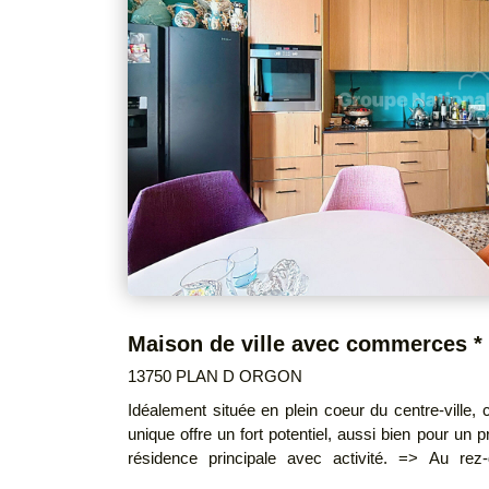
du jour. Un bien rare à la vente, offrant de nombreuses possibilités : résidence
principale, activité agricole, artisanale . Honoraires à l a charge du vendeur DPE :
D GES : D Montant estimé des dépenses annuelles d'énergie pour un usage
standard : entre 2240€ et 3070 €. Prix moyens des énergies indexés au 1er janvier
2021. DPE réalisé le 29/06/2023.
13750 PLAN D ORGON
Idéalement située en plein coeur du centre-ville,
unique offre un fort potentiel, aussi bien pour un 
résidence principale avec activité. => Au rez-de-chaussée : Deux espaces
commerciaux distincts (possibilité de deux commer