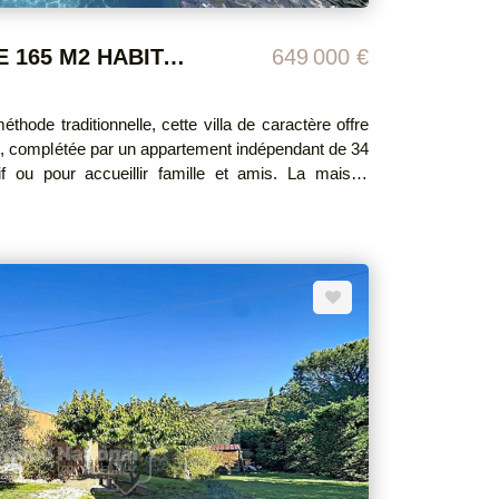
VILLA DE CARACTÈRE 165 M2 HABITABLES AVEC APPARTEMENT INDÉPENDANT, GARAGE, TERRAIN ATTENANT AVEC PISCINE
649 000 €
hode traditionnelle, cette villa de caractère offre
², complétée par un appartement indépendant de 34
u pour accueillir famille et amis. La maison
ambres, dont une en rez-de-chaussée avec salle
 de vie appréciable. Vous y trouverez également un
sine moderne entièrement équipée. Le séjour,
une superficie de plus de 40 m², est agrémenté d'un
aleureuse et conviviale. À l'extérieur, le
 propose une piscine de 7 x 4 mètres avec volet
de belles prestations soulignant le charme de la
 à l'assainissement collectif (tout-à-l'égout). Des
 prestations de qualité. DPE : C Montant
ergie pour un usage standard : entre 1912€ et
rgies indexés SUR LES ANNÉES 2021,2022,2023
ormations sur les risques auxquels ce bien est