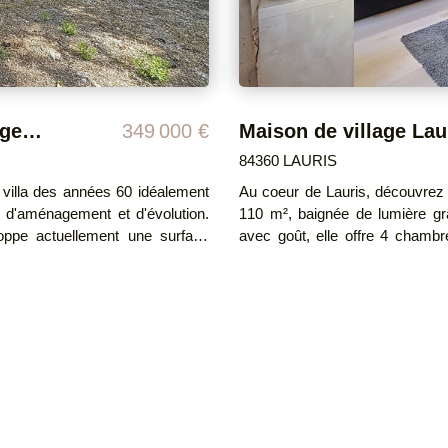
de coeur à découvrir sans tarder. DPE : E Montant estimé des dépenses annue
d'énergie pour un usage standard : entre 2160 € et 29
énergies indexés SUR LES A
Les informations sur les risque
Belle opportunité au coeur du village en Exclusivité
349 000 €
Maison de village La
84360 LAURIS
 villa des années 60 idéalement
Au coeur de Lauris, découvrez 
l d'aménagement et d'évolution.
110 m², baignée de lumière grâce à sa d
loppe actuellement une surface
avec goût, elle offre 4 chambr
ements communicants, permettant
famille ou comme résidence se
son familiale, habitation avec
à pied ! Vous n'avez plus qu'à poser vos valises. L
activité professionnelle. La
un véritable atout : - Façade re
nsi qu'un vaste grenier pouvant
des combles réalisée en 2020 - 
toute saison Actuellement exploitée en location saisonnière, cette maison présente
a recherche d'un bien offrant des
également un excellent potentiel d'investissement
n
coeur du village permet de pr
ateurs en fonte, complété par un
l'authenticité des lieux Une visite s'impose pour découvrir tout son charme !
rage, de l'eau de ville, de l'eau
Honoraires à la charge du 