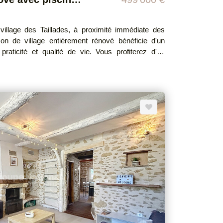
village des Taillades, à proximité immédiate des
cie d'un
 praticité et qualité de vie. Vous profiterez d'un
me, sans nuisances sonores. Dès l'entrée,
on de qualité mettant en valeur de magnifiques
ierre apparente, travertin au sol, cuisine en chêne
niveaux, la maison se compose de : Au rez-de-
e / salle à manger conviviale Un espace salon
 Une
pouvant accueillir un espace bureau ou détente Au
anine pleine de charme Une chambre mansardée
 4,50 m x 2,40 m, équipée d'une pompe à chaleur.
ite en 2017 Menuiseries double vitrage bois et PVC
ériaux de qualité et finitions soignées Ce bien
ité, confort et caractère, idéal pour les amoureux de
de charme, prêt à vivre. Un véritable coup