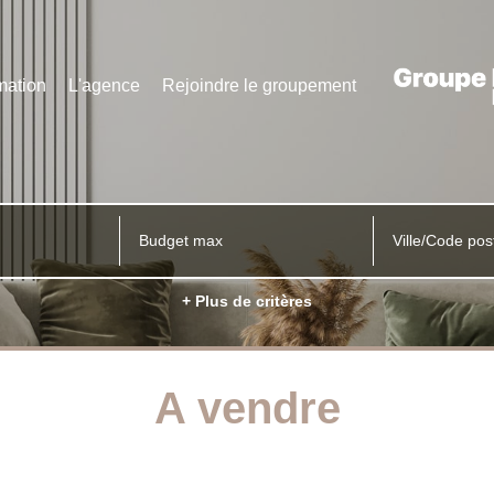
mation
L'agence
Rejoindre le groupement
Ville/Code pos
+ Plus de critères
A vendre