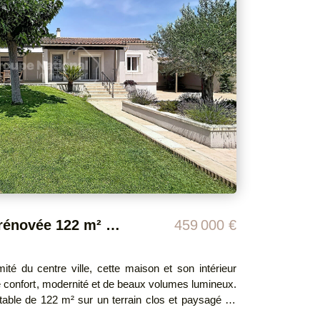
épendante, il se compose d'un séjour avec cuisine
hambres, d'une salle d'eau, d'un WC, et d'une
nces, d'une cuisine d'été, d'une petite piscine (6
es distinctes avec portails électriques. Côté
ouble vitrage et baies aluminium Eau de ville et
'eau et deux compteurs électriques Une fosse
éalisée en 2023 Une propriété rare au
entiel. Honoraires à la charge du
ompris) DPE réalisé le
Maison de plain-pied rénovée 122 m² habitables sur 987 m² de terrain
459 000 €
ité du centre ville, cette maison et son intérieur
e confort, modernité et de beaux volumes lumineux.
itable de 122 m² sur un terrain clos et paysagé de
vec piscine, arrosage automatique et forage. La