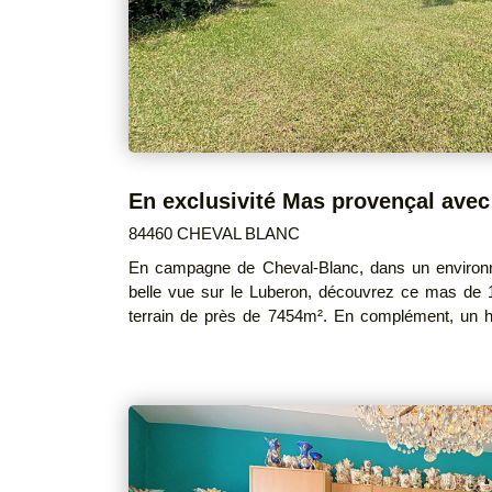
énergies indexés sur les années 2021,2022,20
réalisé le 09/07/2026
84460 CHEVAL BLANC
En campagne de Cheval-Blanc, dans un environn
belle vue sur le Luberon, découvrez ce mas de 1
terrain de près de 7454m². En complément, un 
chambre froide de 50 m², implanté sur un terrain
métallique. (possibilité de n'acheter que le mas) La maison principale se compose
d'un grand séjour lumineux, d'une cuisine spa
bureau (qui était anciennement la 3ème chambres qu
que d'un grand garage avec grenier. Pompe à chaleur, charpente bois traditionnelle,
eau de ville, eau de canal et forage, menuiseri
Quelques travaux de rafraîchissement restent à pré