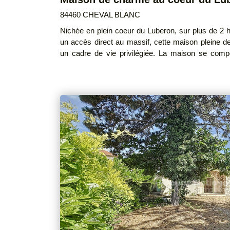
84460 CHEVAL BLANC
Nichée en plein coeur du Luberon, sur plus de 2 h
un accès direct au massif, cette maison pleine d
un cadre de vie privilégiée. La maison se compose d'un séjour lumineux avec
cheminée, d'une grande cuisine rénovée, d
indépendant avec chambre et salle d'eau. À l'extérieur, une magnifique piscine en
pierre type bassin avec pool house, entourée 
Prestations : - Climatisation - menuiserie Double vitrage - cheminée - panneaux
photovoltaïques Un bien unique à découvrir absolument ! Honoraires à la charge
du vendeur DPE : D GES : B Montant estimé des dépenses annuelles d'énergie
pour un usage standard : entre 1990 € et 275
indexés sur les années 2021, 2022 et 2023 (abonnements co
20/09/2025 Les informations sur les risques auxquels ce bien est exposé sont
disponibles sur le site Géorisques : www. georisqu