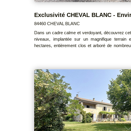
84460 CHEVAL BLANC
Dans un cadre calme et verdoyant, découvrez cette
niveaux, implantée sur un magnifique terrain
hectares, entièrement clos et arboré de nombreux
essences méditerranéennes. Le rez-de-chaussée offre une vaste superficie
d'environ 135 m² comprenant garages et plusi
entrevoir de multiples possibilités d'aménagement selon vo
partie habitation se compose d'une spacieuse 
lumineux de 32 m², de trois chambres, d'un celli
ainsi que d'un WC indépendant. Deux vérandas viennent compléter l'ensemble,
offrant des espaces de vie supplémentaires ouverts
bois. Prestations : eau de ville et eau du canal, plancher béton, chauffage par
accumulateurs électriques, portail électrique, menu
séjour). Un bien rare bénéficiant d'un environnement exceptionnel et d'un fort
potentiel, idéal pour les amoureux de nature et de tranquilli
charge du vendeur DPE : E GES : C Montant estimé des dépenses annuelles
d'énergie pour un usage standard : entre 3521 € et 4763 €. Prix moyens des