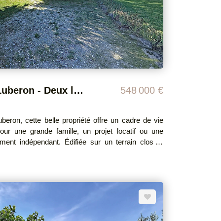
 le site Géorisques : www. georisques.gouv.fr
eur
Propriété au pied du Luberon - Deux logements indépendants sur 2 500 m² de terrain arboré
548 000 €
beron, cette belle propriété offre un cadre de vie
pour une grande famille, un projet locatif ou une
 Édifiée sur un terrain clos et
té se compose de deux logements, chacun disposant
vec cuisine ouverte équipée, d'une salle de bain ou
ier espace
e pièce à vivre lumineuse de 55 m², ouverte sur une
e. Il comprend également trois chambres, une salle
 un cellier et une buanderie. Un poêle à granulés
mique. Deuxième logement : 82 m2