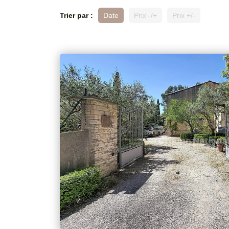
Trier par :
Date
Prix -/+
Prix +/-