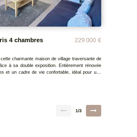
lles
90 €. Prix moyens des
NNÉES 2021,2022,2023 (abonnements compris)
s auxquels ce bien est exposé sont disponibles sur
le site Géorisques : www. georisques.gouv.fr Honoraires à la charge du vendeur
uris 4 chambres
229 000 €
cette charmante maison de village traversante de
ouble exposition. Entièrement rénovée
es et un cadre de vie confortable, idéal pour une
condaire. Commerces, écoles, tout est accessible
es travaux récents constituent
faite en 2021 - Toiture rénovée en 2021 - Isolation
Climatisation installée pour un confort optimal en
1/3
. Son emplacement privilégié au
ofiter pleinement de toutes les commodités et de
vendeur DPE : D GES : B Montant estimé des