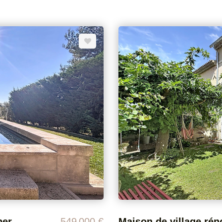
ploitation (boutique, profession
pièce de vie de 50 m² comprend
lumineux, un cellier-buanderie.
et 16 m² ainsi qu'une chambre parentale 15 m² avec salle d'eau privative assurent
un confort optimal et un bureau de 10 m². La propriété bé
et son ambiance chaleureuse. Le
garage de 53 m² et de deux ateliers (25 m² et 12
extérieur : Une
et poêle à bois - Isolation par 
lle. Un bien rare sur
Forage, eau de ville et tout-à-l'égout - Portai
nnelle et habitation ou pour un
maison allie confort moderne et 
paysagé, crée un cadre de vie agréable et har
vendeur DPE : C GES : A Montant estimé des dépenses annuelles d'énergie pour
un usage standard : entre 960
s informations sur les risques
janvier 2021 (abonnements compris) DPE réalisé le 08/11/2025 Les
sur le site Géorisques : www.
sur les risques auxquels ce
Géorisques : www. georisques.g
Maison de charme au coeur du Luberon
549 000 €