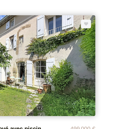
 une cuisine équipée ouverte sur le salon/séjour
 Côté nuit, trois grandes chambres dont deux de 15
néficie également d'un
 m²). Prestations : - Climatisation
l'extérieur (2021) - Menuiseries PVC double vitrage -
l automatique Rénovée avec soin, cette
qualité de vie. L'extérieur, parfaitement aménagé et
monieux. Honoraires à l a charge du
 € et 1380 €. Prix moyens des énergies indexés
 informations
 bien est exposé sont disponibles sur le site
ouv.fr
Maison de village rénové avec piscine Charme et prestations de qualité
499 000 €