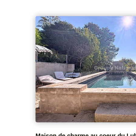
belle visibilité et de multiples possibilités d'ex
libérale, investissement locatif?). => À l'étage : Un appartement spacieux de 126
m², composé de : - Deux chambres dont une suite parentale - Un vaste séjour
avec salle à manger et cuisine L'ensemble séduit par son cachet atypique, sa
décoration rétro/vintage pleine de personnalité 
bien est en bon état général, prêt à être occupé ou exploité. => À l'
agréable cour arborée, véritable havre de paix en plein centre-vi
le marché, idéal pour allier activité professio
investissement à fort potentiel. À découvrir sans tarder ! Honoraires à la charge du
vendeur DPE : C GES : C Montant estimé des dépenses annuelles d'énergie pour
un usage standard : entre 1140 € et 1580 €. Prix moyens des énergies indexés au
1er janvier 2021 DPE réalisé le 13/04/2023 Le
auxquels ce bien est exposé sont disponibles 
georisques.gouv.fr