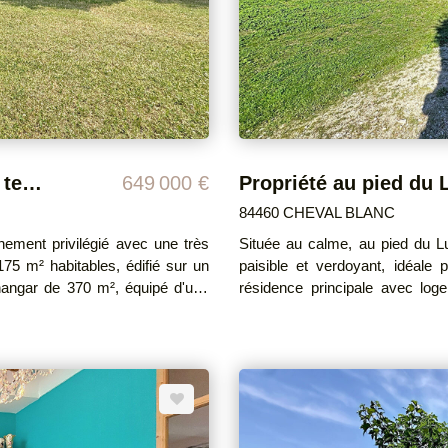
23 (abonnements compris) DPE
exposé sont disponibles sur
Honoraires à la charge du vend
En exclusivité Mas provençal avec terrain et dépendances
649 000 €
84460 CHEVAL BLANC
ement privilégié avec une très
Située au calme, au pied du Lu
75 m² habitables, édifié sur un
paisible et verdoyant, idéale 
hangar de 370 m², équipé d'une
résidence principale avec logement indépendant.
 attenant de 2083 m². Charpente
arboré de 2 500 m², la proprié
de trois chambres, d'un séjour a
cieuse, de deux chambres, d'un
salle d'eau, et de WC indépendants. Premier logement : 103 m² Ce prem
e l'on peut recloisonner)) ainsi
de vie se distingue par sa vast
cuisine moderne et fonctionnell
es en aluminium double vitrage.
de bain, un WC, un dégagement,
voir pour mettre le bien au goût
assure un confort thermique agréable et écono